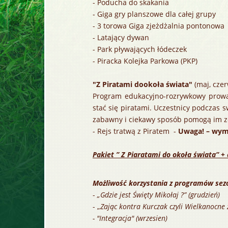
- Poducha do skakania
- Giga gry planszowe dla całej grupy
- 3 torowa Giga zjeżdżalnia pontonowa
- Latający dywan
- Park pływających łódeczek
- Piracka Kolejka Parkowa (PKP)
"Z Piratami dookoła świata"
(maj, czer
Program edukacyjno-rozrywkowy prowad
stać się piratami. Uczestnicy podczas s
zabawny i ciekawy sposób pomogą im z
- Rejs tratwą z Piratem -
Uwaga! – wym
Pakiet ” Z Piaratami do okoła świata” +
Możliwość korzystania z programów sez
-
„Gdzie jest Święty Mikołaj ?” (grudzień)
- „
Zając kontra Kurczak czyli Wielkanocne 
- "Integracja" (wrzesien)