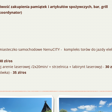
wość zakupienia pamiątek i artykułów spożywczych, bar, grill
(koordynator)
 miasteczko samochodowe NenuCITY - kompleks torów do jazdy el
30 zł/os
j arenie laserowej /2x20min/ + strzelnica + labirynt laserowy) -
30 z
rówka) -
35 zł/os