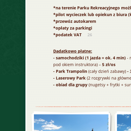
*na terenie Parku Rekreacyjnego możli
*pilot wycieczek lub opiekun z biura 
*przewóz autokarem
*opłaty za parkingi
*podatek VAT
26
Dadatkowo płatne:
- samochodziki (1 jazda = ok. 4 min)
-
pod okiem instruktora) –
5 zł/os
- Park Trampolin
(cały dzień zabawy)
- 
- Laserowy Park
(2 rozgrywki na główne
- obiad dla grupy
(nugetsy + frytki + su