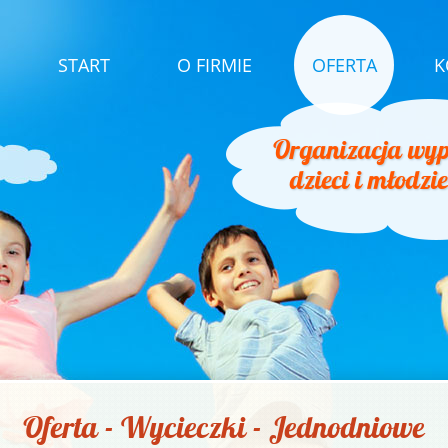
START
O FIRMIE
OFERTA
K
Organizacja wyp
dzieci i młodzi
Oferta - Wycieczki - Jednodniowe