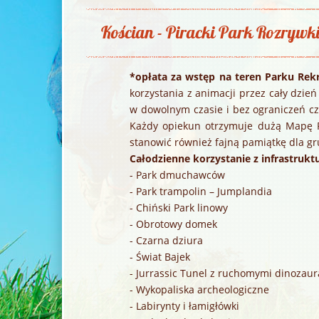
Kościan - Piracki Park Rozrywk
*opłata za
wstęp na teren Parku Rek
korzystania z animacji przez cały dzień
w dowolnym czasie i bez ograniczeń cz
Każdy opiekun otrzymuje dużą Mapę P
stanowić również fajną pamiątkę dla gr
Całodzienne korzystanie z infrastruktu
- Park dmuchawców
- Park trampolin – Jumplandia
- Chiński Park linowy
- Obrotowy domek
- Czarna dziura
- Świat Bajek
- Jurrassic Tunel z ruchomymi dinozau
- Wykopaliska archeologiczne
- Labirynty i łamigłówki