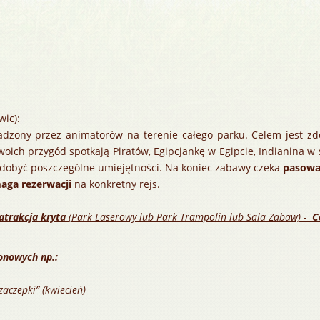
wic):
zony przez animatorów na terenie całego parku. Celem jest zdo
woich przygód spotkają Piratów, Egipcjankę w Egipcie, Indianina w 
dobyć poszczególne umiejętności. Na koniec zabawy czeka
pasowa
aga rezerwacji
na konkretny rejs.
 atrakcja kryta
(Park Laserowy lub Park Trampolin lub Sala Zabaw) -
C
onowych np.:
zaczepki” (kwiecień)