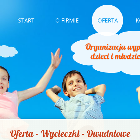
START
O FIRMIE
OFERTA
K
Organizacja wyp
dzieci i młodzi
Oferta - Wycieczki - Dwudniowe