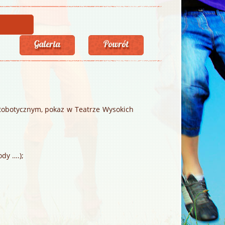
Galeria
Powrót
 Robotycznym, pokaz w Teatrze Wysokich
ody ….);