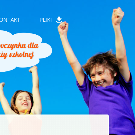
ONTAKT
PLIKI
oczynku dla
eży szkolnej