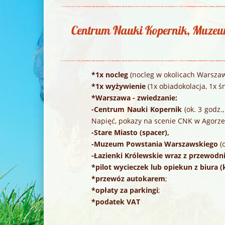
Centrum Nauki Kopernik, Muz
*1x nocleg
(nocleg w okolicach Warszaw
*1x wyżywienie
(1x obiadokolacja, 1x ś
*Warszawa - zwiedzanie:
-Centrum Nauki Kopernik
(ok. 3 godz
Napięć, pokazy na scenie CNK w Agorze,
-Stare Miasto
(spacer),
-Muzeum Powstania Warszawskiego
(
-Łazienki Królewskie wraz z przewod
*pilot wycieczek lub opiekun z biura 
*przewóz autokarem
;
*opłaty za parkingi
;
*podatek VAT