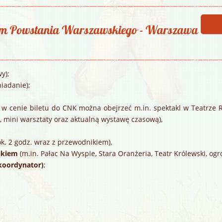
eum Powstania Warszawskiego - Warszawa
y);
niadanie);
., w cenie biletu do CNK można obejrzeć m.in. spektakl w Teatrze
 mini warsztaty oraz aktualną wystawę czasową),
ok. 2 godz. wraz z przewodnikiem),
nikiem
(m.in. Pałac Na Wyspie, Stara Oranżeria, Teatr Królewski, ogr
(koordynator)
;